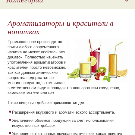
Отдушки
Ароматизаторы и красители в
Ароматизаторы
напитках
Наполнители для молочной продукции
Промышленное производство
Косметическое сырье
почти любого современного
напитка не может обойтись без
Пищевые красители
добавок. Полностью избежать
употребления ароматизаторов и
красителей просто невозможно,
Парфюмерные композиции
так как данные химические
вещества содержатся во
многих продуктах, в том числе
в естественном виде и попадают в наш организм ежедневно,
замечаем мы это или нет.
Такие пищевые добавки применяются для:
Расширения вкусового и ароматического ассортимента.
Увеличения объемов продукции за счет использования
искусственных добавок.
Усиления естественных вкусоароматических характеристик.