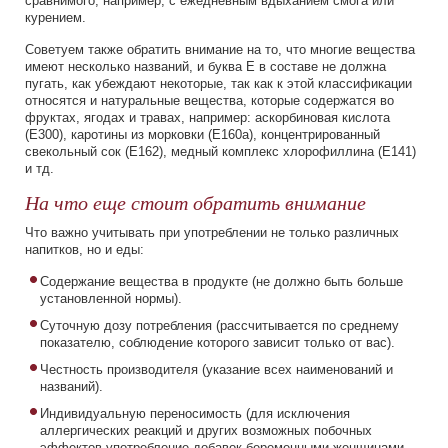
сравнимого, например, с ежедневным вдыханием смога или
курением.
Советуем также обратить внимание на то, что многие вещества
имеют несколько названий, и буква Е в составе не должна
пугать, как убеждают некоторые, так как к этой классификации
относятся и натуральные вещества, которые содержатся во
фруктах, ягодах и травах, например: аскорбиновая кислота
(Е300), каротины из морковки (Е160а), концентрированный
свекольный сок (Е162), медный комплекс хлорофиллина (Е141)
и тд.
На что еще стоит обратить внимание
Что важно учитывать при употреблении не только различных
напитков, но и еды:
Содержание вещества в продукте (не должно быть больше
установленной нормы).
Суточную дозу потребления (рассчитывается по среднему
показателю, соблюдение которого зависит только от вас).
Честность производителя (указание всех наименований и
названий).
Индивидуальную переносимость (для исключения
аллергических реакций и других возможных побочных
эффектов употребление добавок беременными женщинами,