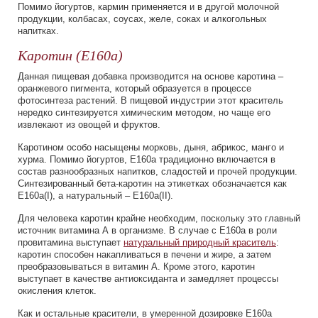
Помимо йогуртов, кармин применяется и в другой молочной
продукции, колбасах, соусах, желе, соках и алкогольных
напитках.
Каротин (Е160а)
Данная пищевая добавка производится на основе каротина –
оранжевого пигмента, который образуется в процессе
фотосинтеза растений. В пищевой индустрии этот краситель
нередко синтезируется химическим методом, но чаще его
извлекают из овощей и фруктов.
Каротином особо насыщены морковь, дыня, абрикос, манго и
хурма. Помимо йогуртов, Е160а традиционно включается в
состав разнообразных напитков, сладостей и прочей продукции.
Синтезированный бета-каротин на этикетках обозначается как
Е160а(I), а натуральный – Е160а(II).
Для человека каротин крайне необходим, поскольку это главный
источник витамина А в организме. В случае с Е160а в роли
провитамина выступает
натуральный природный краситель
:
каротин способен накапливаться в печени и жире, а затем
преобразовываться в витамин А. Кроме этого, каротин
выступает в качестве антиоксиданта и замедляет процессы
окисления клеток.
Как и остальные красители, в умеренной дозировке Е160а