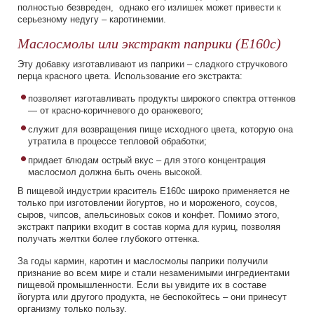
полностью безвреден, однако его излишек может привести к
серьезному недугу – каротинемии.
Маслосмолы или экстракт паприки (Е160с)
Эту добавку изготавливают из паприки – сладкого стручкового
перца красного цвета. Использование его экстракта:
позволяет изготавливать продукты широкого спектра оттенков
— от красно-коричневого до оранжевого;
служит для возвращения пище исходного цвета, которую она
утратила в процессе тепловой обработки;
придает блюдам острый вкус – для этого концентрация
маслосмол должна быть очень высокой.
В пищевой индустрии краситель Е160с широко применяется не
только при изготовлении йогуртов, но и мороженого, соусов,
сыров, чипсов, апельсиновых соков и конфет. Помимо этого,
экстракт паприки входит в состав корма для куриц, позволяя
получать желтки более глубокого оттенка.
За годы кармин, каротин и маслосмолы паприки получили
признание во всем мире и стали незаменимыми ингредиентами
пищевой промышленности. Если вы увидите их в составе
йогурта или другого продукта, не беспокойтесь – они принесут
организму только пользу.