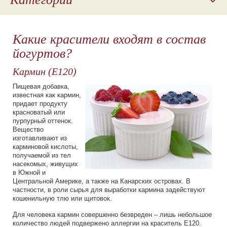
Отдушки
Какие красители входят в состав
Ароматизаторы
йогуртов?
Наполнители для молочной продукции
Кармин (Е120)
Косметическое сырье
Пищевая добавка,
известная как кармин,
Пищевые красители
придает продукту
красноватый или
Парфюмерные композиции
пурпурный оттенок.
Вещество
изготавливают из
карминовой кислоты,
получаемой из тел
насекомых, живущих
в Южной и
Центральной Америке, а также на Канарских островах. В
частности, в роли сырья для выработки кармина задействуют
кошенильную тлю или щитовок.
Для человека кармин совершенно безвреден – лишь небольшое
количество людей подвержено аллергии на краситель Е120.