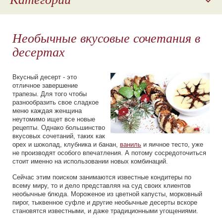
Отдушки
Необычные вкусовые сочетания в
Ароматизаторы
десертах
Наполнители для молочной продукции
Косметическое сырье
Вкусный десерт - это
отличное завершение
Пищевые красители
трапезы. Для того чтобы
разнообразить свое сладкое
меню каждая женщина
Парфюмерные композиции
неутомимо ищет все новые
рецепты. Однако большинство
вкусовых сочетаний, таких как
орех и шоколад, клубника и банан,
ваниль
и яичное тесто, уже
не производят особого впечатления. А потому сосредоточиться
стоит именно на использовании новых комбинаций.
Сейчас этим поиском занимаются известные кондитеры по
всему миру, то и дело представляя на суд своих клиентов
необычные блюда. Мороженое из цветной капусты, морковный
пирог, тыквенное суфле и другие необычные десерты вскоре
становятся известными, и даже традиционными угощениями.