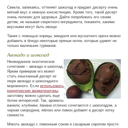
Свекла, запекаясь, оттеняет шоколад и придает десерту очень
мягкий вкус и нежную консистенцию. Кроме того, такой десерт
очень полезен для здоровья. Дайте попробовать его своим
детям, не называя секретного ингредиента, покажите, какими
вкусными могут быть овощи.
Также с помощью корицы, миндаля или мускатного ореха можно
добавить в блюдо некоторые пряные нотки, которые удивят не
только маленьких гурманов.
Авокадо и шоколад
Неожиданное экзотическое
сочетание – авокадо и шоколад.
Ярким примером его может
стать изысканный десерт из
пюре авокадо и шоколадного
мороженого. Если
использовать
кондитерские ароматизаторы
,
заготовку можно сделать еще
более интересной. Так, ароматы
ванили, клубники, банана отлично сочетаются с шоколадом, а
черная смородина, яблоко или лимон добавят в десерт нотку
свежести.
Мякоть авокадо с лимонным соком и сахарным сиропом просто