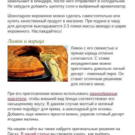
измельчают в блендере, после чего отправляют в холодильник.
Не забудьте добавить щепотку соли и выбранный ароматизатор.
Шоколадное мороженое можно сделать самостоятельно или
купить качественный продукт в магазине. При подаче в чашу
для десертов выкладывается 2-3 ложки массы авокадо и шарик
мороженого. Наслаждайтесь!
Лимон и корица
Лимон с его свежестью и
пряная корица отлично
сочетаются. С этими
ингредиентами можно
приготовить довольно легкий
десерт - лимонный пирог. Он
станет отличным решением
для летнего меню.
При его приготовлении можно использовать
разнообразные
красители
, чтобы внешний вид блюда соответствовал его
насыщенному вкусу. В данном случае желтый и зеленый
оттенки подойдут для крема, а шоколадный для основы.
Добавить еще немного яркости можно, украсив готовый десерт
ягодами малины.
На нашем сайте вы также найдете оригинальные решения на
Пасху.
В нашей статье
вы сможете узнать, как выбрать