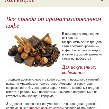
Отдушки
Вся правда об ароматизированном
Ароматизаторы
кофе
Наполнители для молочной продукции
В последние годы одним
Косметическое сырье
из главных
гастрономических трендов
Пищевые красители
стал ароматизированный
кофе. Как его производят,
и какие вкусы обязательно
Парфюмерные композиции
стоит попробовать?
Для искушенных
кофеманов
Традиция ароматизировать кофе возникла несколько столетий
назад на Аравийском полуострове. Жившие на территории
современного Йемена арабы варили мякоть кофейных плодов
вместе с различными пряностями, наиболее популярными из
которых были корица и кардамон.
Эти добавки сохраняют популярность и в наши дни, однако
современные
пищевые ароматизаторы
позволяют придавать