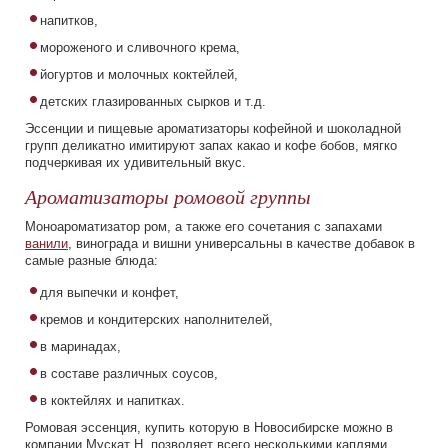
Парфюмерные композиции
напитков,
мороженого и сливочного крема,
йогуртов и молочных коктейлей,
детских глазированных сырков и т.д.
Эссенции и пищевые ароматизаторы кофейной и шоколадной
групп деликатно имитируют запах какао и кофе бобов, мягко
подчеркивая их удивительный вкус.
Ароматизаторы ромовой группы
Моноароматизатор ром, а также его сочетания с запахами
ванили
, винограда и вишни универсальны в качестве добавок в
самые разные блюда:
для выпечки и конфет,
кремов и кондитерских наполнителей,
в маринадах,
в составе различных соусов,
в коктейлях и напитках.
Ромовая эссенция, купить которую в Новосибирске можно в
компании Мускат Н, позволяет всего несколькими каплями