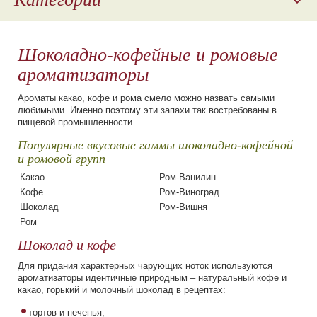
Отдушки
Шоколадно-кофейные и ромовые
Пищевые ароматизаторы
ароматизаторы
Молочно-сливочная группа
Ароматы какао, кофе и рома смело можно назвать самыми
Ванильная группа
любимыми. Именно поэтому эти запахи так востребованы в
Фруктово-ягодная группа
пищевой промышленности.
Алкогольная группа
Популярные вкусовые гаммы шоколадно-кофейной
Безалкогольная группа
и ромовой групп
Шоколадно-кофейная и ромовая группа
Какао
Ром-Ванилин
Кофе
Ром-Виноград
Ореховая группа
Шоколад
Ром-Вишня
Гастрономическая группа
Ром
Ароматизаторы для электронных сигарет
Шоколад и кофе
Наполнители для молочной продукции
Для придания характерных чарующих ноток используются
ароматизаторы идентичные природным – натуральный кофе и
Косметическое сырье
какао, горький и молочный шоколад в рецептах:
Пищевые красители
тортов и печенья,